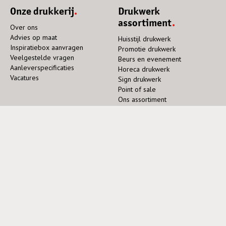
Onze drukkerij
Drukwerk
assortiment
Over ons
Advies op maat
Huisstijl drukwerk
Inspiratiebox aanvragen
Promotie drukwerk
Veelgestelde vragen
Beurs en evenement
Aanleverspecificaties
Horeca drukwerk
Vacatures
Sign drukwerk
Point of sale
Ons assortiment
Specialistisch
Contact
drukwerk
Neem contact op
Zuidzijde 131-133
Boeken drukken
2977 XE Goudriaan
Exclusief drukwerk
+31 (0)183 58 33 33
FSC drukwerk
info@grootsgedrukt.nl
Offerte aanvragen