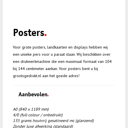
Ansicht- en wenskaarten
Flyers (ongevouwen)
Beachflags
Brochures (geniet)
Indoor
Klapkaartjes
Folders (gevouwen)
Gevelvlaggen
Speciale aanvraag?
Brochures (wire-o)
Ansicht- en wenskaarten
Mappen
Complimentscards
Foto op canvas
Offertemappen
Deurhangers
Balie displays
Plafondhangers
Borden
Posters
Doordruksets
Beachflags
Posters
Plafondhangers
Entreekaarten
Deurhangers
Voor grote posters, landkaarten en displays hebben wij
Foto op canvas
Flyers (ongevouwen)
een unieke pers voor u paraat staan. Wij beschikken over
Folders (gevouwen)
een drukwerkmachine die een maximaal formaat van 104
Plafondhangers
bij 144 centimeter aankan. Voor posters bent u bij
grootsgedrukt.nl aan het goede adres!
Spandoeken
Stickers (klein formaat)
Aanbevolen
A0 (840 x 1189 mm)
4/0 (full-colour / onbedrukt)
135 grams houtvrij gesatineerd mc (glanzend)
Zonder luxe afwerking (standaard)